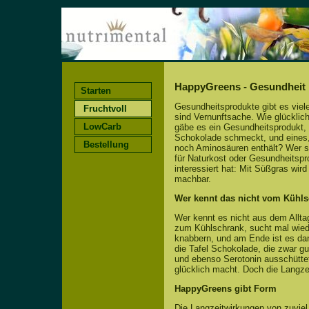
HappyGreens - Gesundheit p
Starten
Gesundheitsprodukte gibt es viel
Fruchtvoll
sind Vernunftsache. Wie glücklich
LowCarb
gäbe es ein Gesundheitsprodukt, 
Schokolade schmeckt, und eines
Bestellung
noch Aminosäuren enthält? Wer si
für Naturkost oder Gesundheitspr
interessiert hat: Mit Süßgras wir
machbar.
Wer kennt das nicht vom Kühl
Wer kennt es nicht aus dem Allt
zum Kühlschrank, sucht mal wie
knabbern, und am Ende ist es da
die Tafel Schokolade, die zwar g
und ebenso Serotonin ausschüttet
glücklich macht. Doch die Langze
HappyGreens gibt Form
Die Langzeitwirkungen von zuviel