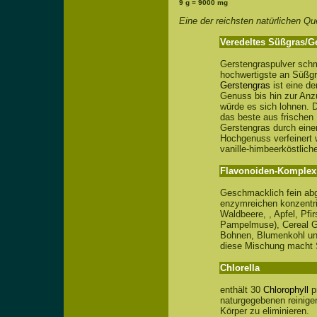
9 g = 9000 mg
Eine der reichsten natürlichen Q
Veredeltes Süßgras/G
Gerstengraspulver schme
hochwertigste an Süßgr
Gerstengras
ist eine de
Genuss bis hin zur Anz
würde es sich lohnen. 
das beste aus frischen
Gerstengras durch eine
Hochgenuss verfeinert 
vanille-himbeerköstlic
Flavonoiden-Komplex
Geschmacklich fein ab
enzymreichen konzentri
Waldbeere, , Apfel, Pfir
Pampelmuse), Cereal 
Bohnen, Blumenkohl un
diese Mischung macht
Chlorella
enthält 30
Chlorophyll
p
naturgegebenen reinige
Körper zu eliminieren.