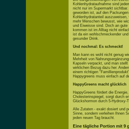
Kohlenhydrataufnahme sind jede
nicht nur im Supermarkt sichtbar. 
geworden ist, auf den Packungen
Kohlenhydratanteil auszuweisen,
mehr Menschen bewusst, wie wi
und Eiweisse sind. Doch an gute
kommen ist im Alltag nicht einfac
ist da ein wohlschmeckender und 
gesunder Drink.
Und nochmal: Es schmeckt!
Man kann es wohl nicht genug wi
Mehrheit von Nahrungsergänzunge
Kapseln verpackt, und man stellt
wirklichen Bezug dazu her. Anders
einem richtigen "Famillienprodukt
Happygreens muss einfach auf de
HappyGreens macht glücklich
HappyGreens fördert die Energie,
Cholesterinspiegel, sorgt durch 
Glückshormon durch 5-Hydroxy-T
Alle Zutaten - exakt dosiert und
Sinne, sondern verleihen Ihnen Sc
jeden neuen Tag braucht.
Eine tägliche Portion mit 9