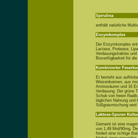
Spirulina
enthält natürliche Multi
Enzymkomplex
Der Enzymkomplex enth
Lactase, Protease, Lipa
Verdauungstraktes und 
Bioverfügbarkeit für die
Kombinierter Faserk
Er besteht aus auflösba
Weizenkeimen, aus mic
Aminosäuren und 16 Enz
Verdauung. Der grüne Te
Schub von freien Radik
täglichen Nahrung und 
Süßgrasmischung wird i
Laktose-Spuren Kultu
Gemeint ist eine mage
von 1,49 Mrd/90mg. Dies
fördert eine richtige B
fördert einen gesunden