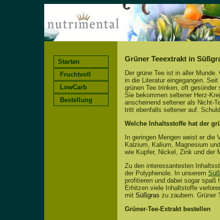
Grüner Teeextrakt in Süßgr
Starten
Der grüne Tee ist in aller Munde.
Fruchtvoll
in die Literatur eingegangen. Se
LowCarb
grünen Tee trinken, oft gesünder
Sie bekommen seltener Herz-Kreis
Bestellung
anscheinend seltener als Nicht-T
tritt ebenfalls seltener auf. Schu
Welche Inhaltsstoffe hat der gr
In geringen Mengen weist er die V
Kalzium, Kalium, Magnesium und 
wie Kupfer, Nickel, Zink und der 
Zu den interessantesten Inhaltss
der Polyphenole. In unserem
Süß
profitieren und dabei sogar spaß
Erhitzen viele Inhaltstoffe verlor
mit
Süßgras
zu zaubern. Grüner 
Grüner-Tee-Extrakt bestellen