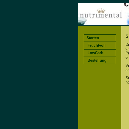
S
Starten
D
Fruchtvoll
v
LowCarb
P
ei
Bestellung
Vi
a
St
h