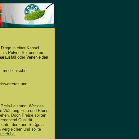
inge in einer Kapsel
 als Pulver. Bei unserem
arausfall
oder
Venenleiden
s medizinischer
reiswerteres und
 Preis-Leistung. Wer das
die Währung Euro und Pfund
sehen. Doch Preise sollten
tergehend Qualität,
öchte, der kann Süßgras
n
vergleichen und sollte
leich bei