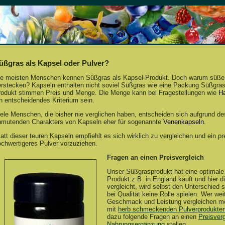
üßgras als Kapsel oder Pulver?
ie meisten Menschen kennen Süßgras als Kapsel-Produkt. Doch warum süße D
erstecken? Kapseln enthalten nicht soviel Süßgras wie eine Packung Süßgras
rodukt stimmen Preis und Menge. Die Menge kann bei Fragestellungen wie
Ha
n entscheidendes Kriterium sein.
ele Menschen, die bisher nie verglichen haben, entscheiden sich aufgrund de
nmutenden Charakters von Kapseln eher für sogenannte
Venenkapseln
.
att dieser teuren Kapseln empfiehlt es sich wirklich zu vergleichen und ein p
ochwertigeres Pulver vorzuziehen.
Fragen an einen Preisvergleich
Unser Süßgrasprodukt hat eine optimale
Produkt z.B. in England kauft und hier 
vergleicht, wird selbst den Unterschied 
bei Qualität keine Rolle spielen. Wer wei
Geschmack und Leistung vergleichen m
mit
herb schmeckenden Pulverprodukte
dazu folgende Fragen an einen
Preisverg
Nahrungsergänzung
stellen.