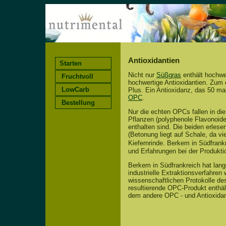
Antioxidantien
Starten
Nicht nur
Süßgras
enthält hochwe
Fruchtvoll
hochwertige Antioxidantien. Zum
LowCarb
Plus. Ein Antioxidanz, das 50 mal
OPC
.
Bestellung
Nur die echten OPCs fallen in d
Pflanzen (polyphenole Flavonoide
enthalten sind. Die beiden erlese
(Betonung liegt auf Schale, da v
Kiefernrinde. Berkem in Südfran
und Erfahrungen bei der
Produkti
Berkem in Südfrankreich hat lan
industrielle Extraktionsverfahre
wissenschaftlichen Protokolle des
resultierende OPC-Produkt enthält
dem andere OPC - und Antioxida