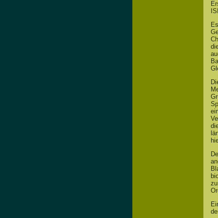
Er
IS
Es
Ge
Ch
di
au
Ba
Gl
Di
Me
Gr
Sp
ei
Ve
di
lä
hi
De
an
Bl
bi
zu
Or
Ei
de