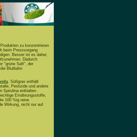
n Produkten zu konzentrieren
och beim Pressvorgang
digen. Besser ist es daher,
 aufzunehmen. Dadurch
r "grüne Saft", der
 die Blutbahn
rella
. Süßgras enthält
talle, Pestizide und andere
 Spirulina enthalten.
e wichtige Emährungsstoffe,
ie 100 %ig reine
 Wirkung, nicht nur auf