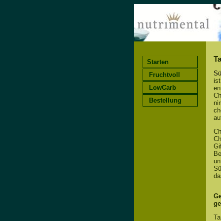
T
Starten
Sü
Fruchtvoll
is
LowCarb
en
Ch
Bestellung
ni
ch
au
Ch
Ch
Gi
Be
un
Sü
da
Ge
ge
Ta