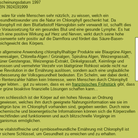
scheinungsdatum 1997
BN 3924191999
 wäre für viele Menschen sehr nützlich, zu wissen, welch ein
sundheitswunder uns die Natur im Chlorophyll geschenkt hat. Da
lorophyll mit dem Blutfarbstoff Hämoglobin sehr verwandt ist, schafft dies
e Voraussetzung für ein gesundes Blut und eine gesunde Lymphe. Es hat
ch eine positive Wirkung auf Herz und Nerven, wirkt durch seine hohe
senwerte sehr positiv auf die Darmflora und fördert das Säure-Basen-
eichgewicht des Körpers.
e allgemeine Anwendung chlorophyllhaltiger Produkte wie Blau­grüne Algen,
eresalgen, Chlorella-Algen / Grünalgen, Spirulina Algen, Weizengrassaft,
üner Gerstengras, Weizengras-Extrakt, Dinkelgrassaft, Keimlinge und
rossen und vermehrter Verzehr von blattgrüner Rohkost würde nicht nur
ne Revolution in der Ernährung auslösen, sondern auch eine unglaubliche
rbesserung der Volksgesundheit bedeuten. Ein Schelm, wer dabei denkt,
e Rentenzahler hätten kein Interesse, wenn Menschen durch Chlorophyll
nger lebten... gut zu wissen, dass es ein
französisches Frühstück
gibt, dass
er grüne bioaktive finanzielle Lösungen schaffen kann...
nn schliesslich ist der Körper auf ein hohes Niveau an Ordnung
gewiesen, welches ihm durch geeignete Nahrungsinformation wie sie im
attgrün bzw. im Chlorophyll vorhanden sind, gegeben werden. Durch reine
ochemische und bioenergetische Informationen kön­nen sich die Körperzellen
rechtfinden und funktionieren und auch blitzschnelle Vorgänge im
ganismus ermöglichen.
ne vitalstoffreiche und symbiosefreundliche Ernährung mit Chlorophyll ist
r sichere Schlüssel, um Gesundheit zu erreichen und zu erhalten.