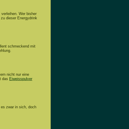
 verleihen. Wer bisher
 zu dieser Energydrink
llent schmeckend mit
ehlung.
ern nicht nur eine
at das
Eiweisspulver
 es zwar in sich, doch