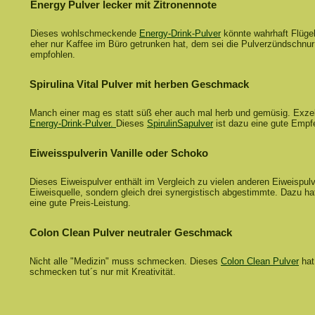
Energy Pulver lecker mit Zitronennote
Dieses wohlschmeckende
Energy-Drink-Pulver
könnte wahrhaft Flügel
eher nur Kaffee im Büro getrunken hat, dem sei die Pulverzündschnur
empfohlen.
Spirulina Vital Pulver mit herben Geschmack
Manch einer mag es statt süß eher auch mal herb und gemüsig. Exze
Energy-Drink-Pulver.
Dieses
SpirulinSapulver
ist dazu eine gute Empf
Eiweisspulverin Vanille oder Schoko
Dieses Eiweispulver enthält im Vergleich zu vielen anderen Eiweispulv
Eiweisquelle, sondern gleich drei synergistisch abgestimmte. Dazu h
eine gute Preis-Leistung.
Colon Clean Pulver neutraler Geschmack
Nicht alle "Medizin" muss schmecken. Dieses
Colon Clean Pulver
hat
schmecken tut´s nur mit Kreativität.