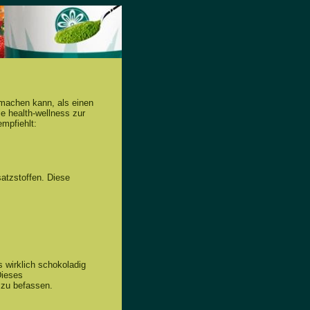
 machen kann, als einen
e health-wellness zur
mpfiehlt:
satzstoffen. Diese
s wirklich schokoladig
Dieses
 zu befassen.