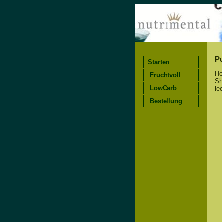
Pu
Starten
He
Fruchtvoll
Sh
LowCarb
le
Bestellung