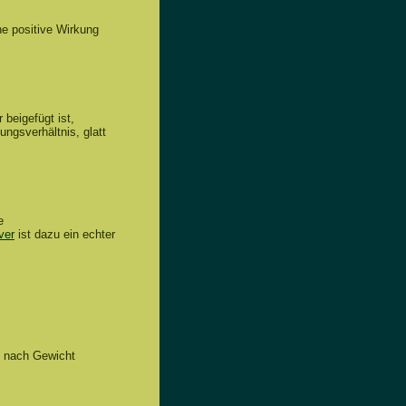
e positive Wirkung
beigefügt ist,
ngsverhältnis, glatt
e
ver
ist dazu ein echter
ng nach Gewicht