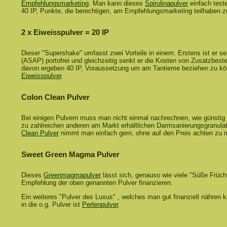
Empfehlungsmarketing
. Man kann dieses
Spirulinapulver
einfach test
40 IP, Punkte, die berechtigen, am Empfehlungsmarketing teilhaben 
2 x Eiweisspulver = 20 IP
Dieser "Supershake" umfasst zwei Vorteile in einem. Erstens ist er 
(ASAP) portofrei und gleichzeitig senkt er die Kosten von Zusatzbestel
davon ergeben 40 IP, Voraussetzung um am Tantieme beziehen zu k
Eiweisspulver
.
Colon Clean Pulver
Bei einigen Pulvern muss man nicht einmal nachrechnen, wie günstig s
zu zahlreichen anderen am Markt erhältlichen Darmsanierungsgranula
Clean Pulver
nimmt man einfach gern, ohne auf den Preis achten zu
Sweet Green Magma Pulver
Dieses
Greenmagmapulver
lässt sich, genauso wie viele "Süße Früch
Empfehlung der oben genannten Pulver finanzieren.
Ein weiteres "Pulver des Luxus" , welches man gut finanziell nähren 
in die o.g. Pulver ist
Perlenpulver
.