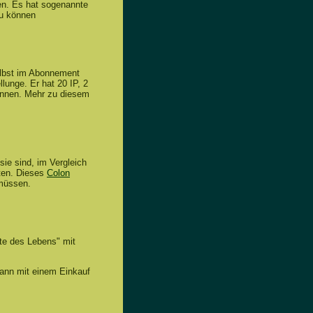
en. Es hat sogenannte
zu können
selbst im Abonnement
lunge. Er hat 20 IP, 2
önnen. Mehr zu diesem
ie sind, im Vergleich
ten. Dieses
Colon
 müssen.
te des Lebens" mit
kann mit einem Einkauf