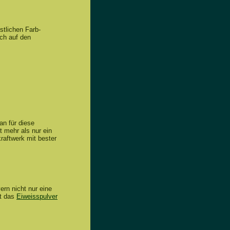
stlichen Farb-
ich auf den
an für diese
t mehr als nur ein
kraftwerk mit bester
ern nicht nur eine
at das
Eiweisspulver