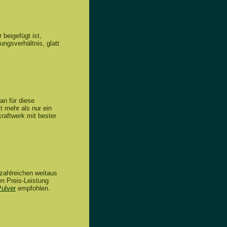
beigefügt ist,
ngsverhältnis, glatt
man für diese
t mehr als nur ein
kraftwerk mit bester
 zahlreichen weitaus
en Preis-Leistung
Pulver
empfohlen.