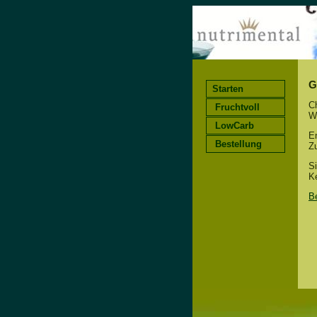
G
Starten
Ch
Fruchtvoll
W
LowCarb
En
Bestellung
Zu
S
K
B