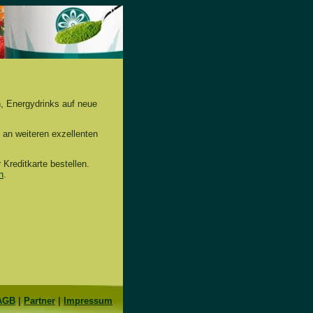
n, Energydrinks auf neue
 an weiteren exzellenten
Kreditkarte bestellen.
n
.
AGB
|
Partner
|
Impressum