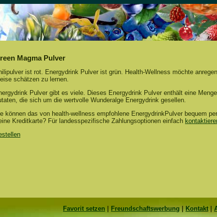
reen Magma Pulver
ilipulver ist rot. Energydrink Pulver ist grün. Health-Wellness möchte anrege
eise schätzen zu lernen.
ergydrink Pulver gibt es viele. Dieses Energydrink Pulver enthält eine Menge
taten, die sich um die wertvolle Wunderalge Energydrink gesellen.
ie können das von health-wellness empfohlene EnergydrinkPulver bequem per 
eine Kreditkarte? Für landesspezifische Zahlungsoptionen einfach
kontaktiere
es
tellen
Favorit setzen
|
Freundschaftswerbung
|
Kontakt
|