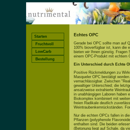
Echtes OPC
Starten
Gerade bei OPC sollte man auf Qu
Fruchtvoll
100% bioverfügbar ist, kann die 
LowCarb
bieten wir Ihnen günstig. Fragen
einem OPC-Produkt mit echtem O
Bestellung
Ein Unterschied durch Echte 
Positive Rückmeldungen zu Wirk
Masqueler OPC bestätigt worden. 
vernachlässigbar. Z
wischen "Rea
gewaltiger Unterschied; die letz
ansatzweise extrahierte Weintraub
in unabhängigen Laboren haben 
Biokomplex kombiniert mit weite
freien Radikale deutlich zuverläss
Weintraubenkernrückständen. For
Nur die echten OPCs fallen in d
Pflanzen (polyphenole Flavonoide
enthalten sind. Die beiden erlese
(Betonung liegt auf Schale, da v