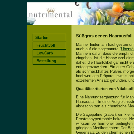
Süßgras gegen Haarausfall
Starten
Männer leiden am häufigesten unt
Fruchtvoll
auch auf die sogenannte "
Übersä
LowCarb
Männern dafür, dass die empfindli
eingehen. Ist die Haarwurzel ein
Bestellung
daher, die Haarfolikel gar nicht 
entgegenzuwirken. Ein guter Gehe
als schmackhaftes Pulver, morg
hochwertigen Präparat jeweils opt
exzellenten Ansatz gefunden, und 
Qualitätskriterien von Vitalsto
Eine Nahrungsergänzung für Männ
Haarausfall. In einer Vergleichss
abgeschnitten als chemische Me
Die Sägepalme (Sabal), ein klei
Prostatahypertrophie bekannt. Ne
wirksam bei hormonell bedingten 
gängigen Medikamenten: Der Behan
Gegensatz zu den chemischen Mitt