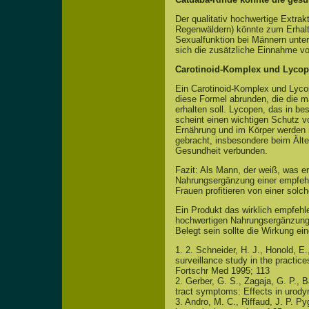
Der qualitativ hochwertige Extr
Regenwäldern) könnte zum Erhal
Sexualfunktion bei Männern unte
sich die zusätzliche Einnahme 
Carotinoid-Komplex und Lycope
Ein Carotinoid-Komplex und Lyc
diese Formel abrunden, die die 
erhalten soll. Lycopen, das in b
scheint einen wichtigen Schutz v
Ernährung und im Körper werden
gebracht, insbesondere beim Älte
Gesundheit verbunden.
Fazit: Als Mann, der weiß, was er
Nahrungsergänzung einer empfehl
Frauen profitieren von einer solc
Ein Produkt das wirklich empfehle
hochwertigen Nahrungsergänzunge
Belegt sein sollte die Wirkung ei
1. 2. Schneider, H. J., Honold, E
surveillance study in the practice
Fortschr Med 1995; 113
2. Gerber, G. S., Zagaja, G. P., 
tract symptoms: Effects in urod
3. Andro, M. C., Riffaud, J. P. Py