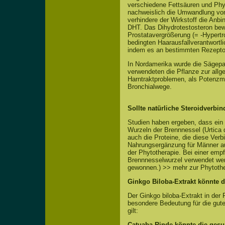
verschiedene Fettsäuren und Phyt
nachweislich die Umwandlung von
verhindere der Wirkstoff die Anb
DHT. Das Dihydrotestosteron bewi
Prostatavergrößerung (= -Hypertr
bedingten Haarausfallverantwortlic
indem es an bestimmten Rezeptor
In Nordamerika wurde die Sägepal
verwendeten die Pflanze zur all
Harntraktproblemen, als Potenzmi
Bronchialwege.
Sollte natürliche Steroidverbi
Studien haben ergeben, dass ein 
Wurzeln der Brennnessel (Urtica 
auch die Proteine, die diese Verb
Nahrungsergänzung für Männer a
der Phytotherapie. Bei einer emp
Brennnesselwurzel verwendet we
gewonnen.) >> mehr zur Phytother
Ginkgo Biloba-Extrakt könnte d
Der Ginkgo biloba-Extrakt in der 
besondere Bedeutung für die gut
gilt:
Catuaba-Rinde könnte die gesu