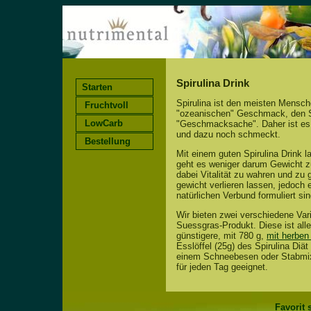
Spirulina Drink
Starten
Spirulina ist den meisten Mensch
Fruchtvoll
"ozeanischen" Geschmack, den Spi
LowCarb
"Geschmacksache". Daher ist es si
und dazu noch schmeckt.
Bestellung
Mit einem guten Spirulina Drink 
geht es weniger darum Gewicht z
dabei Vitalität zu wahren und zu 
gewicht verlieren lassen, jedoch
natürlichen Verbund formuliert sin
Wir bieten zwei verschiedene Var
Suessgras-Produkt. Diese ist all
günstigere, mit 780 g,
mit herbe
Esslöffel (25g) des Spirulina Diä
einem Schneebesen oder Stabmix
für jeden Tag geeignet.
Favorit 