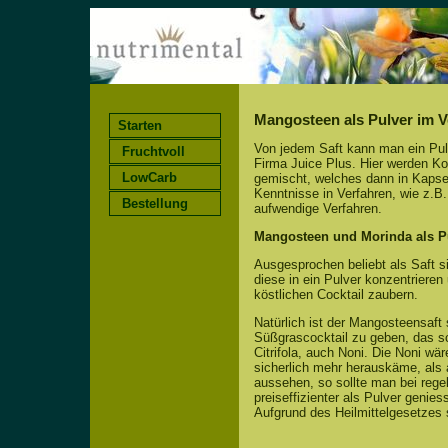
Mangosteen als Pulver im V
Starten
Von jedem Saft kann man ein Pulv
Fruchtvoll
Firma Juice Plus. Hier werden K
LowCarb
gemischt, welches dann in Kapseln
Kenntnisse in Verfahren, wie z.B
Bestellung
aufwendige Verfahren.
Mangosteen und Morinda als P
Ausgesprochen beliebt als Saft s
diese in ein Pulver konzentrier
köstlichen Cocktail zaubern.
Natürlich ist der Mangosteensaft 
Süßgrascocktail zu geben, das sc
Citrifola, auch Noni. Die Noni wä
sicherlich mehr herauskäme, als 
aussehen, so sollte man bei rege
preiseffizienter als Pulver genie
Aufgrund des Heilmittelgesetzes s