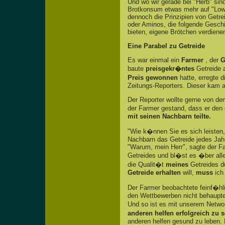
Und wo wir gerade bei "Herb" sin
Brotkonsum etwas mehr auf "Low 
dennoch die Prinzipien von Getre
oder Aminos, die folgende Gesch
bieten, eigene Brötchen verdienen
Eine Parabel zu Getreide
Es war einmal ein
Farmer
, der
G
baute
preisgekr�ntes
Getreide 
Preis gewonnen
hatte, erregte
Zeitungs-Reporters. Dieser kam a
Der Reporter wollte gerne von d
der Farmer gestand, dass er den g
mit seinen Nachbarn teilte.
"Wie k�nnen Sie es sich leisten, 
Nachbarn das Getreide jedes Jahr
"Warum, mein Herr", sagte der Far
Getreides und bl�st es �ber all
die Qualit�t
meines
Getreides 
Getreide erhalten
will,
muss
ic
Der Farmer beobachtete feinf�hl
den Wettbewerben nicht behaupten
Und so ist es mit unserem Netw
anderen helfen erfolgreich zu 
anderen helfen gesund zu leben.