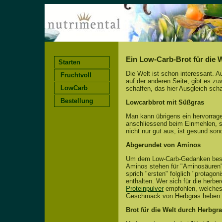
Ein Low-Carb-Brot für die 
Starten
Die Welt ist schon interessant. 
Fruchtvoll
auf der anderen Seite, gibt es zu
LowCarb
schaffen, das hier Ausgleich scha
Bestellung
Lowcarbbrot mit Süßgras
Man kann übrigens ein hervorrag
anschliessend beim Einmehlen, s
nicht nur gut aus, ist gesund so
Abgerundet von Aminos
Um dem Low-Carb-Gedanken beste
Aminos stehen für "Aminosäuren",
sprich "ersten" folglich "protag
enthalten. Wer sich für die herb
Proteinpulver
empfohlen, welches
Geschmack von Herbgras heben 
Brot für die Welt durch Herbgr