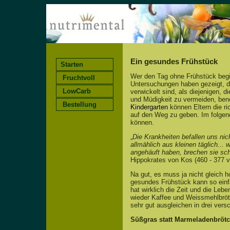
Ein gesundes Frühstück
Starten
Wer den Tag ohne Frühstück beginn
Fruchtvoll
Untersuchungen haben gezeigt, da
LowCarb
verwickelt sind, als diejenigen, 
und Müdigkeit zu vermeiden, benö
Bestellung
Kindergarten
können Eltern die ri
auf den Weg zu geben. Im folgen
können.
„
Die Krankheiten befallen uns nic
allmählich aus kleinen täglich...
angehäuft haben, brechen sie sche
Hippokrates von Kos (460 - 377 v
Na gut, es muss ja nicht gleich 
gesundes Frühstück kann so einf
hat wirklich die Zeit und die Le
wieder Kaffee und Weissmehlbrö
sehr gut ausgleichen in drei versc
Süßgras statt Marmeladenbröt