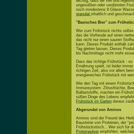
wichtig, dass wir viel und regel
ungesüßten oder verdünnten Fruc
noch mindestens 8 Gläser Wasser
granulat
inhaltlich und geschmack
"Basisches Bier" zum Frühstü
Wer zum Frühstück nichts süßes 
das die Vorfreude auf einen nette
das nicht nur einen sauren Stoff
kann. Dieses Produkt enthält zah
Tag gleiten lassen. Dieses Produ
bis Nachmittags nicht mehr essen
Dass das richtige Frühstück - so 
Ernährung spielt, ist leider imm
richtigen Zeit, also vor allem be
energiereiches Frühstück mit wen
Wer den Tag mit einem Frühstück r
Immunsystem. Zitrusfrüchte, Bee
Ballaststoffe, machen ein Frühst
süßen Dinge des Lebens empfehle
Frühstück im Garten
daraus zaube
Abgerundet von Aminos
Aminos sind der Freund des Herb
Bausteine von Proteinen, der "pro
Frühstückstisch... Wer sich für 
Proteinpulver
empfohlen, welches