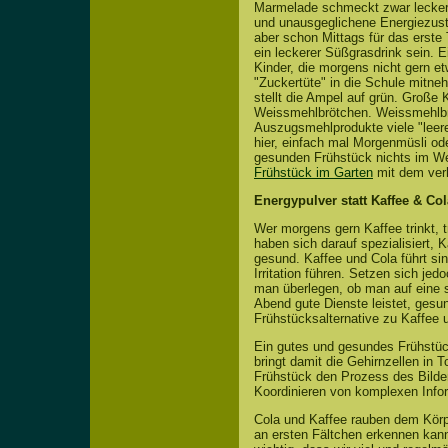
Marmelade schmeckt zwar lecker.
und unausgeglichene Energiezustä
aber schon Mittags für das erste T
ein leckerer Süßgrasdrink sein. 
Kinder, die morgens nicht gern e
"Zuckertüte" in die Schule mitne
stellt die Ampel auf grün. Große 
Weissmehlbrötchen. Weissmehlbrö
Auszugsmehlprodukte viele "leer
hier, einfach mal Morgenmüsli o
gesunden Frühstück nichts im W
Frühstück im Garten
mit dem verh
Energypulver statt Kaffee & Col
Wer morgens gern Kaffee trinkt, 
haben sich darauf spezialisiert, 
gesund. Kaffee und Cola führt sin
Irritation führen. Setzen sich je
man überlegen, ob man auf eine s
Abend gute Dienste leistet, gesu
Frühstücksalternative zu Kaffee 
Ein gutes und gesundes Frühstüc
bringt damit die Gehirnzellen in 
Frühstück den Prozess des Bild
Koordinieren von komplexen Infor
Cola und Kaffee rauben dem Körpe
an ersten Fältchen erkennen kann